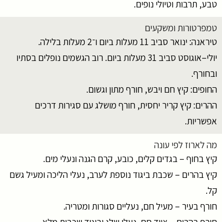
טבע, תרבות וטיולי נופים.
טמפרטורות ומשקעים
טיראנה: ינואר סביב 11 מעלות ביום ו־2 מעלות בלילה.
יולי–אוגוסט סביב 31 מעלות ביום. רוב הגשמים נופלים בסתיו
ובחורף.
החופים: קיץ חם ויבש, חורף מתון וגשום.
ההרים: קיץ קריר יחסית, חורף מושלג עם סגירות דרכים
אפשריות.
מה לארוז לפי עונה
קיץ בחוף – בגדים קלים, כובע, קרם הגנה ונעלי מים.
קיץ בהרים – שכבת ביגוד נוספת לערב, נעלי הליכה ומעיל גשם
קל.
חורף בעיר – מעיל חם, נעליים סגורות ומטריה.
חורף בהרים – ציוד חם, נעלי שלג וביגוד שכבות מלא.