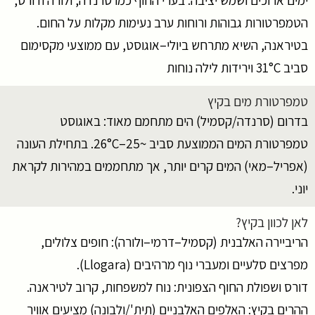
הטמפרטורות גבוהות ורוחות ערב נעימות מקלות על החום.
בטיראנה, השיא מתרחש ביולי–אוגוסט, עם ממוצעי מקסימום
סביב 31°C וירידות לילה נוחות
טמפרטורת מים בקיץ
בדרום (סרנדה/קסמיל) הים מתחמם מאוד: באוגוסט
טמפרטורת המים הממוצעת סביב ~25–26°C. בתחילת העונה
(אפריל–מאי) המים קרים יותר, אך מתחממים במהירות לקראת
יוני.
לאן לכוון בקיץ?
הריביירה האלבנית (קסמיל–דרמי–ולורה): חופים צלולים,
מפרצים סלעיים ומעברי נוף מרהיבים (Llogara).
דורס ושפולת החוף הצפונית: נוח למשפחות, קרוב לטיראנה.
ההרים בקיץ: האלפים האלבניים (תֵית'/וַלבונה) מציעים אוויר