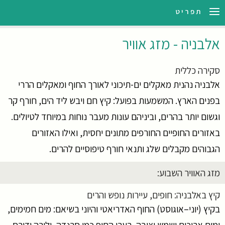
ילוג
תפריט
תוכן
אלבניה - מזג אוויר
סקירה כללית
אלבניה נהנית מאקלים ים-תיכוני לאורך החוף ומאקלים הררי
בפנים הארץ. המשמעות בפועל: קיץ חם ויבש ליד הים, חורף קר
וגשום יותר בהרים, וביניהם עונות מעבר נוחות במיוחד לטיולים.
באזורים החופיים החורפים מתונים יחסית, ואילו האזורים
הגבוהים מקבלים שלג ותנאי חורף טיפוסיים להרים.
מזג האוויר השבוע:
קיץ באלבניה: חופים, עיירות נופש והרים
בקיץ (יוני–אוגוסט) החוף האדריאטי והיוני בשיאם: מים חמימים,
ימים ארוכים ושמש יציבה. בערי החוף כמו סרנדה, ולורה ודורס,