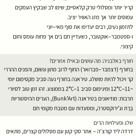
קריר יותר ומסלולי טרק קלאסיים; שימו לב שבקיץ העמקים
עמוסים יותר אך מזג האוויר יציב.
לתזמון נעים, רבים יעדיפו את סוף מאי–יוני
ו-ספטמבר–אוקטובר, כשעדיין חם בים אך פחות עומס וחום
קיצוני.
חורף באלבניה: מה עושים ובאילו אזורים?
בחורף (דצמבר–פברואר) החוף לרוב מתון וגשום, והפנים ההררי
קר ויכול להיות מושלג. טיראנה בחורף נעה סביב מקסימום יומי
~11–12°C ומינימום סביב 1–2°C בממוצע. זהו זמן טוב לסיורי
תרבות: מוזיאונים בטיראנה (Bunk’Art), הערים ההיסטוריות
בֶּרַת וג’ירוקסטרה, ומסעדות עם מטבח מקומי חם
שלג ופעילויות הרים
דרדה ליד קורצ'ה – אתר סקי קטן עם מסלולים קצרים, מתאים